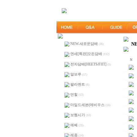
NE
NEW-새로운담배
(36)
면세[특판]모든담배
(112)
N
전자담배[HEETS/FIIT]
(9)
말보루
(17)
팔라멘트
(8)
던힐
(13)
마일드세븐(메비우스
(10)
보헴시가
(10)
에쎄
(29)
레종
(14)