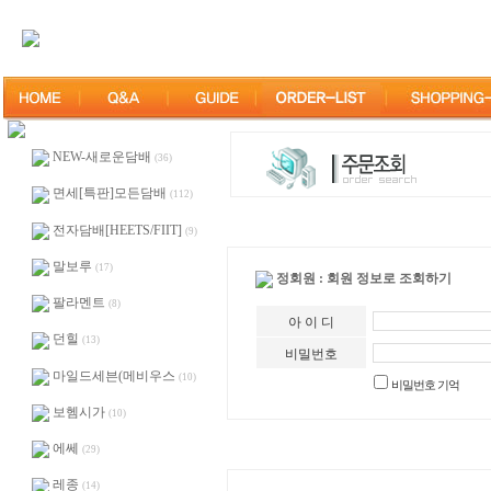
NEW-새로운담배
(36)
면세[특판]모든담배
(112)
전자담배[HEETS/FIIT]
(9)
말보루
(17)
정회원 : 회원 정보로 조회하기
팔라멘트
(8)
아 이 디
던힐
(13)
비밀번호
마일드세븐(메비우스
(10)
비밀번호 기억
보헴시가
(10)
에쎄
(29)
레종
(14)