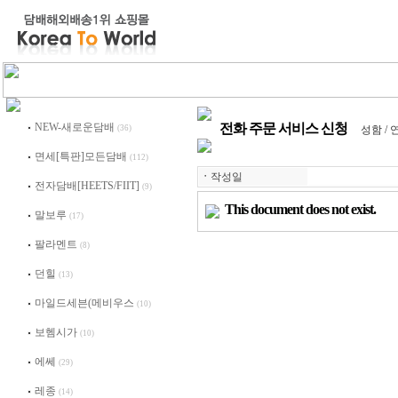
NEW-새로운담배
전화 주문 서비스 신청
(36)
성함 / 연
면세[특판]모든담배
(112)
ㆍ
작성일
전자담배[HEETS/FIIT]
(9)
This document does not exist.
말보루
(17)
팔라멘트
(8)
던힐
(13)
마일드세븐(메비우스
(10)
보헴시가
(10)
에쎄
(29)
레종
(14)