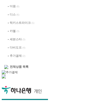
더원
(8)
디스
(6)
럭키스트라이크
(5)
카멜
(3)
세븐스타
(3)
다비도프
(4)
추가결제
(2)
전체상품 목록