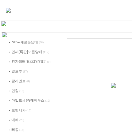
NEW-새로운담배
(36)
면세[특판]모든담배
(112)
전자담배[HEETS/FIIT]
(9)
말보루
(17)
팔라멘트
(8)
던힐
(13)
마일드세븐(메비우스
(10)
보헴시가
(10)
에쎄
(29)
레종
(14)