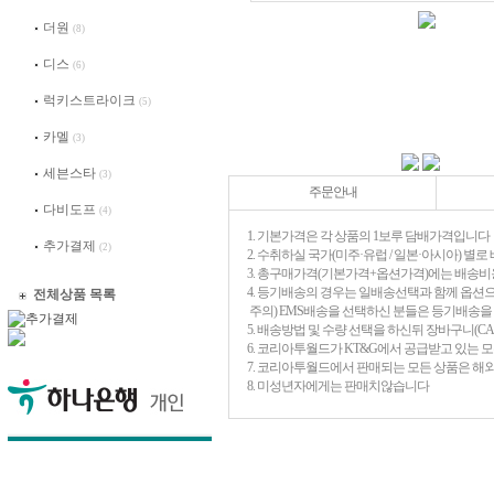
더원
(8)
디스
(6)
럭키스트라이크
(5)
카멜
(3)
세븐스타
(3)
주문안내
다비도프
(4)
1. 기본가격은 각 상품의 1보루 담배가격입니다
추가결제
(2)
2. 수취하실 국가(미주·유럽 / 일본·아시아) 
3. 총구매가격(기본가격+옵션가격)에는 배송비
4. 등기배송의 경우는 일배송선택과 함께 옵션
전체상품 목록
주의) EMS배송을 선택하신 분들은 등기배송
5. 배송방법 및 수량 선택을 하신뒤 장바구니(C
6. 코리아투월드가 KT&G에서 공급받고 있는 
7. 코리아투월드에서 판매되는 모든 상품은 해
8. 미성년자에게는 판매치않습니다